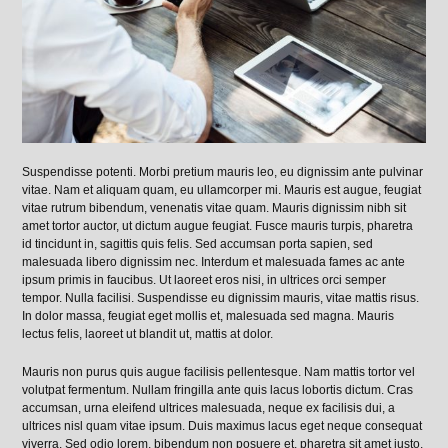
Suspendisse potenti. Morbi pretium mauris leo, eu dignissim ante pulvinar
vitae. Nam et aliquam quam, eu ullamcorper mi. Mauris est augue, feugiat
vitae rutrum bibendum, venenatis vitae quam. Mauris dignissim nibh sit
amet tortor auctor, ut dictum augue feugiat. Fusce mauris turpis, pharetra
id tincidunt in, sagittis quis felis. Sed accumsan porta sapien, sed
malesuada libero dignissim nec. Interdum et malesuada fames ac ante
ipsum primis in faucibus. Ut laoreet eros nisi, in ultrices orci semper
tempor. Nulla facilisi. Suspendisse eu dignissim mauris, vitae mattis risus.
In dolor massa, feugiat eget mollis et, malesuada sed magna. Mauris
lectus felis, laoreet ut blandit ut, mattis at dolor.
Mauris non purus quis augue facilisis pellentesque. Nam mattis tortor vel
volutpat fermentum. Nullam fringilla ante quis lacus lobortis dictum. Cras
accumsan, urna eleifend ultrices malesuada, neque ex facilisis dui, a
ultrices nisl quam vitae ipsum. Duis maximus lacus eget neque consequat
viverra. Sed odio lorem, bibendum non posuere et, pharetra sit amet justo.